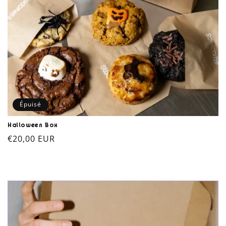
Épuisé
Halloween Box
Prix
€20,00 EUR
habituel