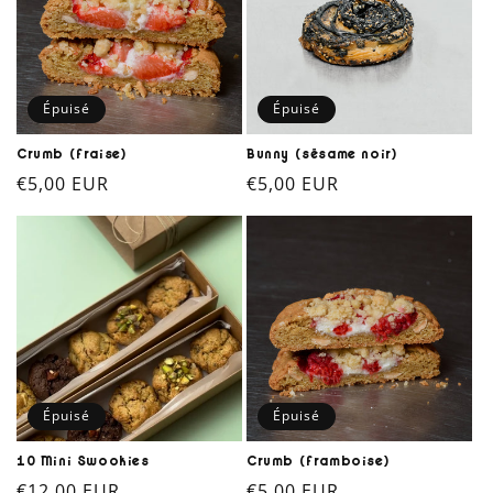
Épuisé
Épuisé
Crumb (fraise)
Bunny (sésame noir)
Prix
€5,00 EUR
Prix
€5,00 EUR
habituel
habituel
Épuisé
Épuisé
10 Mini Swookies
Crumb (framboise)
Prix
€12,00 EUR
Prix
€5,00 EUR