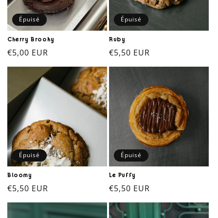
Épuisé
Épuisé
Cherry Brooky
Ruby
Prix
€5,00 EUR
Prix
€5,50 EUR
habituel
habituel
Épuisé
Épuisé
Bloomy
Le Puffy
Prix
€5,50 EUR
Prix
€5,50 EUR
habituel
habituel