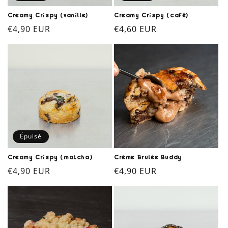
n
Creamy Crispy (vanille)
Creamy Crispy (café)
Prix
€4,90 EUR
Prix
€4,60 EUR
:
habituel
habituel
Épuisé
Creamy Crispy (matcha)
Crème Brûlée Buddy
Prix
€4,90 EUR
Prix
€4,90 EUR
habituel
habituel