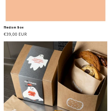
Medium Box
Prix
€39,00 EUR
habituel