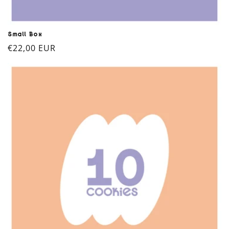
Small Box
Prix
€22,00 EUR
habituel