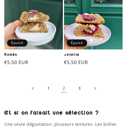
Épuisé
Épuisé
Roméo
Juliette
Prix
€5,50 EUR
Prix
€5,50 EUR
habituel
habituel
2
1
3
Et si on faisait une sélection ?
Une seule dégustation, plusieurs textures. Les boîtes