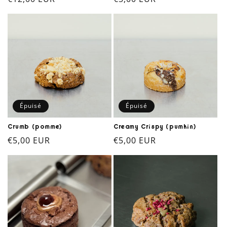
habituel
habituel
Épuisé
Épuisé
Crumb (pomme)
Creamy Crispy (pumkin)
Prix
€5,00 EUR
Prix
€5,00 EUR
habituel
habituel