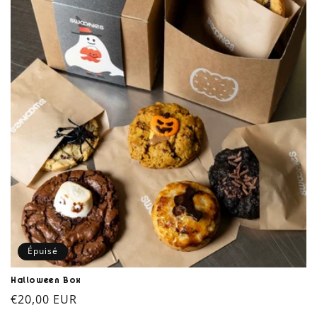
Épuisé
Halloween Box
Prix
€20,00 EUR
habituel