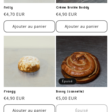
n
Nutty
Crème Brûlée Buddy
Prix
€4,70 EUR
Prix
€4,90 EUR
:
habituel
habituel
Ajouter au panier
Ajouter au panier
Épuisé
Frangy
Bunny (cannelle)
Prix
€4,90 EUR
Prix
€5,00 EUR
habituel
habituel
Ajouter au panier
Épuisé