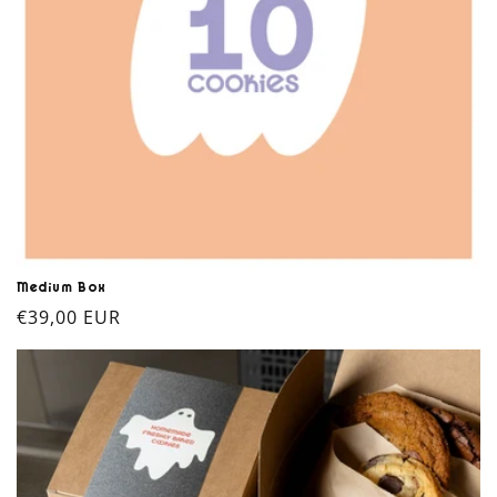
Medium Box
Prix
€39,00 EUR
habituel