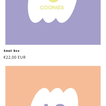
Small Box
Prix
€22,00 EUR
habituel