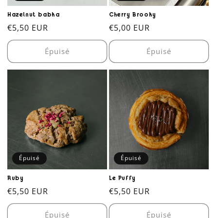
Hazelnut babka
Cherry Brooky
Prix
€5,50 EUR
Prix
€5,00 EUR
habituel
habituel
Épuisé
Épuisé
Épuisé
Épuisé
Ruby
Le Puffy
Prix
€5,50 EUR
Prix
€5,50 EUR
habituel
habituel
Épuisé
Épuisé