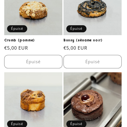
Épuisé
Épuisé
Crumb (pomme)
Bunny (sésame noir)
Prix
€5,00 EUR
Prix
€5,00 EUR
habituel
habituel
Épuisé
Épuisé
Épuisé
Épuisé