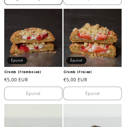
Épuisé
Épuisé
Crumb (framboise)
Crumb (fraise)
Prix
€5,00 EUR
Prix
€5,00 EUR
habituel
habituel
Épuisé
Épuisé